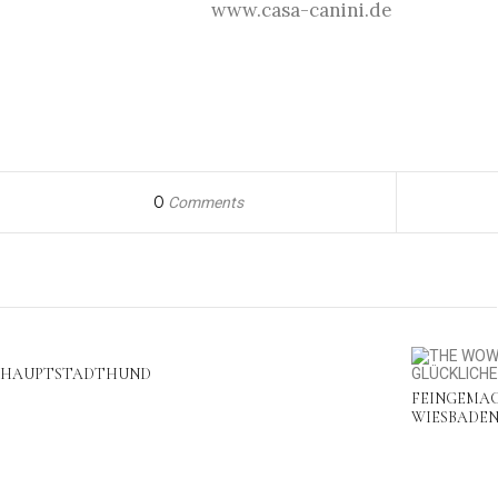
www.casa-canini.de
0
Comments
HAUPTSTADTHUND
FEINGEMAC
WIESBADE