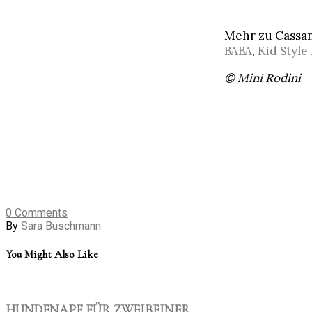
Mehr zu Cassan
BABA
,
Kid Style
© Mini Rodini
0
Comments
By
Sara Buschmann
You Might Also Like
HUNDENAPF FÜR ZWEIBEINER