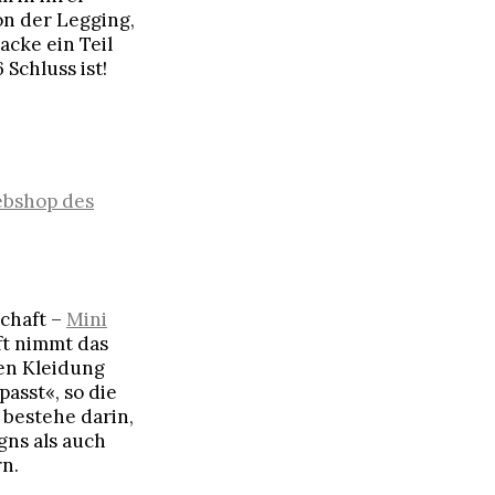
on der Legging,
acke ein Teil
Schluss ist!
bshop des
chaft –
Mini
ft nimmt das
nen Kleidung
asst«, so die
 bestehe darin,
gns als auch
n.