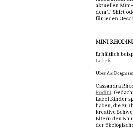
aktuellen Mini-
dem T-Shirt ode
für jeden Gesch
MINI RHODIN
Erhältlich beis
Labels
.
Über die Desgneri
Cassandra Rhod
Rodini
. Gedach
Label Kinder sp
haben, die zu i
kreative Schwe
Eltern den Kau
der ökologisch