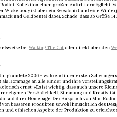
Rodini-Kollektion einen großen Auftritt ermöglicht: V
r Wickelbody ist über ein Sweatshirt und eine Winterj
mack und Geldbeutel dabei. Schade, dass ab Größe 146 
I
pielsweise bei
Walking The Cat
oder direkt über den
We
n
in gründete 2006 – während ihrer ersten Schwangers
t als Hommage an alle Kinder und ihre Vorstellungskra
ielerisch ernst: »Es ist wichtig, dass auch unsere Klei
hrer eigenen Persönlichkeit, Stimmung und Kreativität p
din auf ihrer Homepage. Der Anspruch von Mini Rodini
f von besseren Produkten sowohl hinsichtlich des Desi
en und ethischen Aspekte der Produktion zu erleichter